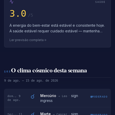
SAÚDE
3.0
/5
A energia do bem-estar está estável e consistente hoje.
A saúde estável requer cuidado estável — mantenha
rotinas de bem-estar consistentes…
Ler previsão completa
O clima cósmico desta semana
§03
9 de ago. – 15 de ago. de 2026
☌
Mercúrio
·
sign
dom., 9
→ Leo
MODERADO
de ago.
ingress
☌
Marte
·
sign
ter., 11
→ Cancer
MODERADO