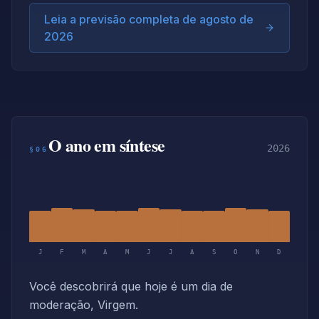
Leia a previsão completa de agosto de
2026
O ano em síntese
2026
§06
J
F
M
A
M
J
J
A
S
O
N
D
Você descobrirá que hoje é um dia de
moderação, Virgem.