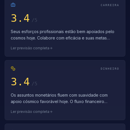
CARREIRA
3.4
/5
Seus esforços profissionais estão bem apoiados pelo
cosmos hoje. Colabore com eficácia e suas metas
profissionais avançam com suavidade. Se…
Ler previsão completa
DINHEIRO
3.4
/5
Os assuntos monetários fluem com suavidade com
apoio cósmico favorável hoje. O fluxo financeiro
positivo apoia a acumulação constante de ri…
Ler previsão completa