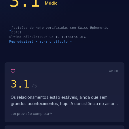
3.1
Médio
Posições de hoje verificadas com Swiss Ephemeris
✓
DE431
Último cálculo
:
2026-08-10 19:36:54 UTC
Reproduzível · abra o cálculo →
AMOR
3.1
/5
Os relacionamentos estão estáveis, ainda que sem
grandes acontecimentos, hoje. A consistência no amor
constrói laços duradouros. Pequenos a…
Ler previsão completa