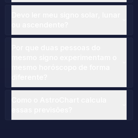
Devo ler meu signo solar, lunar
ou ascendente?
Por que duas pessoas do
mesmo signo experimentam o
mesmo horóscopo de forma
diferente?
Como o AstroChart calcula
essas previsões?