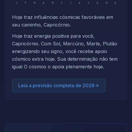
J
F
M
A
M
J
J
A
S
O
N
D
Hoje traz influências cósmicas favoráveis em
seu caminho, Capricórnio.
Hoje traz energia positiva para você,
Capricórnio. Com Sol, Mercúrio, Marte, Plutão
energizando seu signo, você recebe apoio
cósmico extra hoje. Sua determinação não tem
igual O cosmos o apoia plenamente hoje.
Leia a previsão completa de 2026