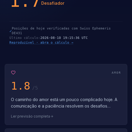
1.7
Desafiador
Posições de hoje verificadas com Swiss Ephemeris
✓
DE431
Último cálculo
:
2026-08-10 19:15:36 UTC
Reproduzível · abra o cálculo →
AMOR
1.8
/5
O caminho do amor está um pouco complicado hoje. A
comunicação e a paciência resolvem os desafios
românticos. Confie que a complexidade lev…
Ler previsão completa