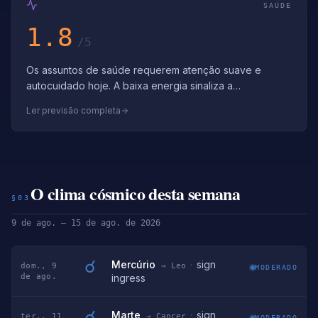
SAÚDE
1.8
/5
Os assuntos de saúde requerem atenção suave e
autocuidado hoje. A baixa energia sinaliza a
necessidade de descanso — priorize o sono e a re…
Ler previsão completa
O clima cósmico desta semana
§03
9 de ago. – 15 de ago. de 2026
☌
Mercúrio
·
sign
dom., 9
→ Leo
MODERADO
de ago.
ingress
☌
Marte
·
sign
ter., 11
→ Cancer
MODERADO