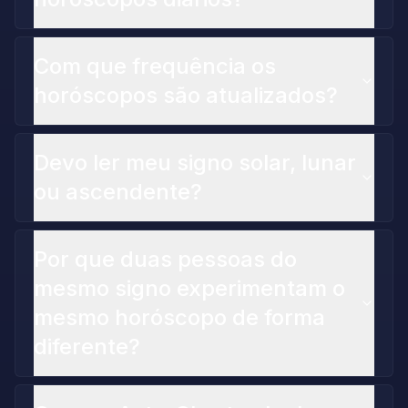
Com que frequência os
horóscopos são atualizados?
Devo ler meu signo solar, lunar
ou ascendente?
Por que duas pessoas do
mesmo signo experimentam o
mesmo horóscopo de forma
diferente?