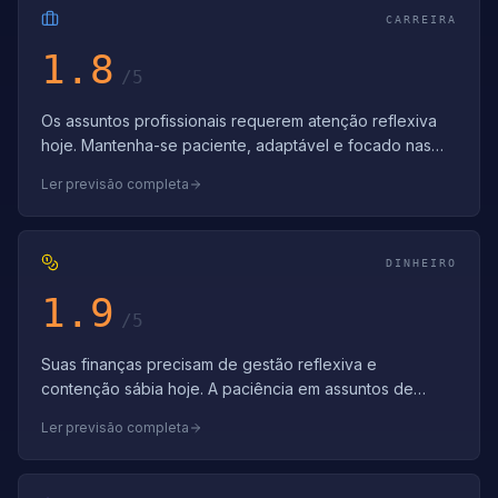
CARREIRA
1.8
/5
Os assuntos profissionais requerem atenção reflexiva
hoje. Mantenha-se paciente, adaptável e focado nas
soluções em vez dos problemas. Nave…
Ler previsão completa
DINHEIRO
1.9
/5
Suas finanças precisam de gestão reflexiva e
contenção sábia hoje. A paciência em assuntos de
dinheiro previne erros custosos. Escolhas con…
Ler previsão completa