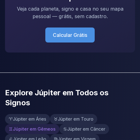
Veja cada planeta, signo e casa no seu mapa
pessoal — grátis, sem cadastro.
Calcular Grátis
Explore Júpiter em Todos os
Signos
♈
Júpiter em Áries
♉
Júpiter em Touro
♊
Júpiter em Gêmeos
♋
Júpiter em Câncer
♌
Júpiter em Leão
♍
Júpiter em Virgem