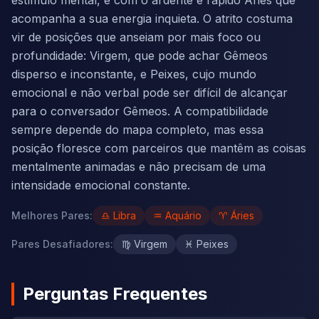
estímulo mental, e com o ardente e rápido Áries que
acompanha a sua energia inquieta. O atrito costuma
vir de posições que anseiam por mais foco ou
profundidade: Virgem, que pode achar Gêmeos
disperso e inconstante, e Peixes, cujo mundo
emocional e não verbal pode ser difícil de alcançar
para o conversador Gêmeos. A compatibilidade
sempre depende do mapa completo, mas essa
posição floresce com parceiros que mantêm as coisas
mentalmente animadas e não precisam de uma
intensidade emocional constante.
Melhores Pares
:
♎
Libra
♒
Aquário
♈
Áries
Pares Desafiadores
:
♍
Virgem
♓
Peixes
Perguntas Frequentes