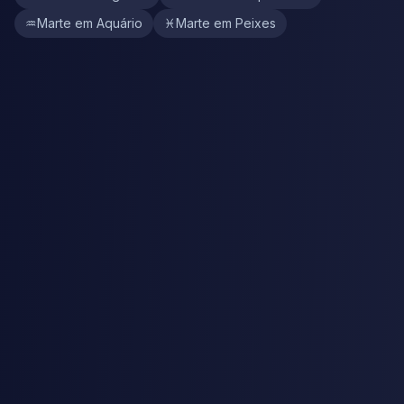
♒
Marte em Aquário
♓
Marte em Peixes