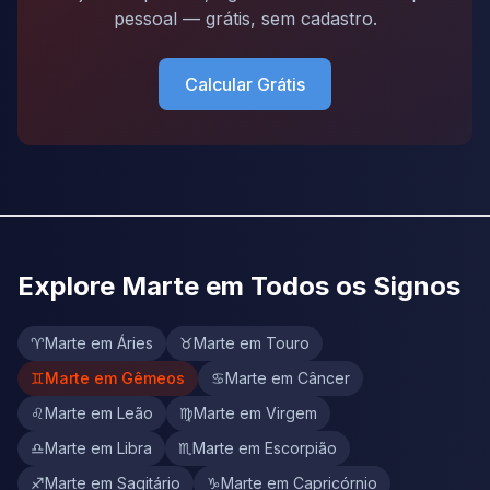
pessoal — grátis, sem cadastro.
Calcular Grátis
Explore Marte em Todos os Signos
♈
Marte em Áries
♉
Marte em Touro
♊
Marte em Gêmeos
♋
Marte em Câncer
♌
Marte em Leão
♍
Marte em Virgem
♎
Marte em Libra
♏
Marte em Escorpião
♐
Marte em Sagitário
♑
Marte em Capricórnio