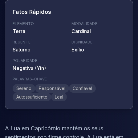
Fatos Rápidos
ELEMENTO
MODALIDADE
Terra
Cardinal
REGENTE
DIGNIDADE
Saturno
Exílio
POLARIDADE
Negativa (Yin)
PALAVRAS-CHAVE
Sereno
Responsável
Confiável
Autossuficiente
Leal
A Lua em Capricórnio mantém os seus
sentimentos sob firme controle. A Lua está em