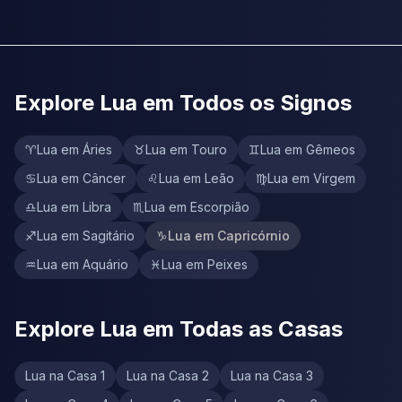
Explore Lua em Todos os Signos
♈
Lua em Áries
♉
Lua em Touro
♊
Lua em Gêmeos
♋
Lua em Câncer
♌
Lua em Leão
♍
Lua em Virgem
♎
Lua em Libra
♏
Lua em Escorpião
♐
Lua em Sagitário
♑
Lua em Capricórnio
♒
Lua em Aquário
♓
Lua em Peixes
Explore Lua em Todas as Casas
Lua na Casa 1
Lua na Casa 2
Lua na Casa 3