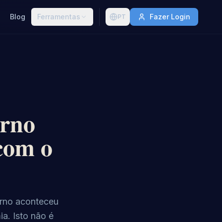
Blog
Ferramentas
Fazer Login
PT
orno
 com o
urno aconteceu
a. Isto não é