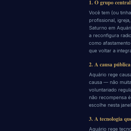
1
.
O grupo central 
Você tem (ou tinh
profissional, igrej
Saturno em Aquári
a reconfigura rad
como afastamento f
que voltar a integr
2
.
A causa pública
Aquário rege caus
causa — não muita
voluntariado regul
não recompensa é o
escolhe nesta jane
3
.
A tecnologia qu
Aquário rege tecno