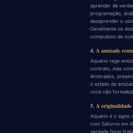
aprender de verdad
programação, análi
desaprender o uso 
Geralmente os doi
compulsivo de outr
4
.
A amizade centr
Aquário rege amiz
contrato, mas com
lembrados, presen
o estado da amizad
você não formaliza
5
.
A originalidade
Aquário é o signo 
com Saturno em Aq
verdade fazer trab