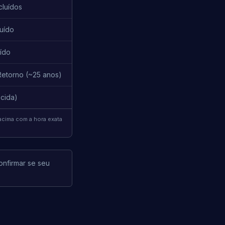
cluídos
uído
uído
Retorno (~25 anos)
scida)
acima com a hora exata
nfirmar se seu