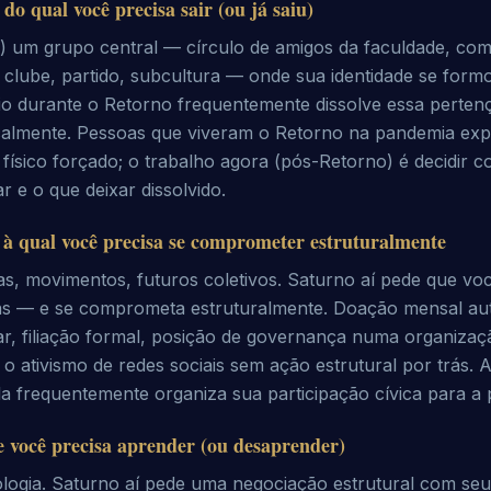
do qual você precisa sair (ou já saiu)
a) um grupo central — círculo de amigos da faculdade, co
a, clube, partido, subcultura — onde sua identidade se form
o durante o Retorno frequentemente dissolve essa perten
icalmente. Pessoas que viveram o Retorno na pandemia ex
ísico forçado; o trabalho agora (pós-Retorno) é decidir 
ar e o que deixar dissolvido.
 à qual você precisa se comprometer estruturalmente
as, movimentos, futuros coletivos. Saturno aí pede que v
s — e se comprometa estruturalmente. Doação mensal au
ar, filiação formal, posição de governança numa organiza
 ativismo de redes sociais sem ação estrutural por trás. 
la frequentemente organiza sua participação cívica para a
e você precisa aprender (ou desaprender)
logia. Saturno aí pede uma negociação estrutural com seu