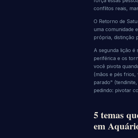
força essas pessoa
conflitos reais, ma
O Retorno de Satu
uma comunidade ex
própria, distinção 
A segunda lição é s
periférica e os to
você pivota quando
(mãos e pés frios,
parado" (tendinite,
pedindo: pivotar co
5 temas qu
em Aquári