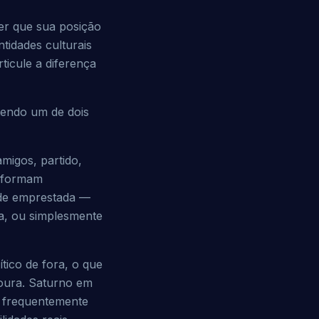
er que sua posição 
idades culturais 
cule a diferença 
endo um de dois 
migos, partido, 
rformam 
de emprestada — 
, ou simplesmente 
tico de fora, o que 
ura. Saturno em 
 frequentemente 