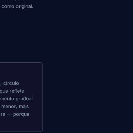
r como original.
 círculo 
ue reflete 
amento gradual 
 menor, mais 
ara — porque 