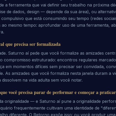
e a ferramenta que vai definir seu trabalho na próxima dé
se de dados, design — depende da sua área), ou alternati
compulsivo que está consumindo seu tempo (redes sociais, 
s ao mesmo tempo: aprofundar uso de uma ferramenta, a
a.
al que precisa ser formalizada
ade. Saturno aí pede que você formalize as amizades cent
o compromisso estruturado: encontros regulares marcados
ça em momentos difíceis sem precisar ser convidada, conv
e. As amizades que você formaliza nesta janela duram a vi
 dissolvem na vida adulta sem você notar.
 que você precisa parar de performar e começar a praticar
da originalidade — e Saturno aí pune a originalidade perfo
uário frequentemente cultivam uma identidade de "difere
alho diferente. O Retorno expõe isso: ou você produz uma