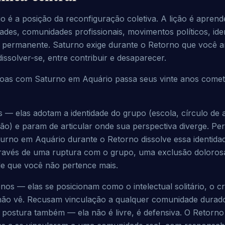
 é a posição da reconfiguração coletiva. A lição é aprend
es, comunidades profissionais, movimentos políticos, ident
ermanente. Saturno exige durante o Retorno que você arti
issolver-se, entre contribuir e desaparecer.
soas com Saturno em Aquário passa seus vinte anos comet
s — elas adotam a identidade do grupo (escola, círculo de a
são) e param de articular onde sua perspectiva diverge. Pe
urno em Aquário durante o Retorno dissolve essa identida
ravés de uma ruptura com o grupo, uma exclusão dolorosa
e que você não pertence mais.
os — elas se posicionam como o intelectual solitário, o crí
não vê. Recusam vinculação a qualquer comunidade durado
postura também — ela não é livre, é defensiva. O Retorno