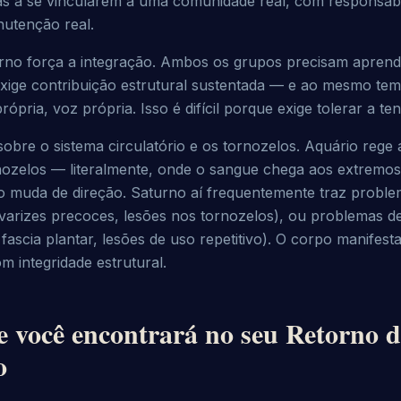
s a se vincularem a uma comunidade real, com responsabili
nutenção real.
rno força a integração. Ambos os grupos precisam aprende
ige contribuição estrutural sustentada — e ao mesmo tem
própria, voz própria. Isso é difícil porque exige tolerar a te
obre o sistema circulatório e os tornozelos. Aquário rege a
rnozelos — literalmente, onde o sangue chega aos extremos
 muda de direção. Saturno aí frequentemente traz problema
 varizes precoces, lesões nos tornozelos), ou problemas d
 fascia plantar, lesões de uso repetitivo). O corpo manifesta
m integridade estrutural.
e você encontrará no seu Retorno 
o