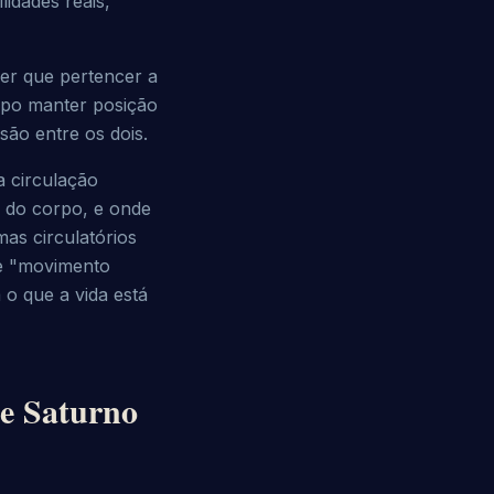
dades reais, 
r que pertencer a 
po manter posição 
nsão entre os dois.
 circulação 
 do corpo, e onde 
s circulatórios 
e "movimento 
 o que a vida está 
de Saturno