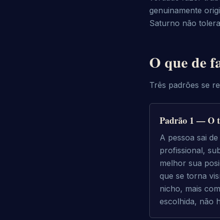
genuinamente origin
Saturno não tolera
O que de f
Três padrões se r
Padrão 1 — O t
A pessoa sai de 
profissional, su
melhor sua posi
que se torna vi
nicho, mais com
escolhida, não 