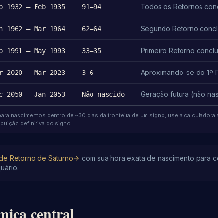
Todos os Retornos con
b 1932 – Feb 1935
91–94
Segundo Retorno concl
n 1962 – Mar 1964
62–64
Primeiro Retorno concl
b 1991 – May 1993
33–35
Aproximando-se do 1º 
r 2020 – Mar 2023
3–6
Geração futura (não na
c 2050 – Jan 2053
Não nascido
ara nascimentos dentro de ~30 dias da fronteira de um signo, use a calculadora 
buição definitiva do signo.
 de Retorno de Saturno
com sua hora exata de nascimento para co
uário.
mica central