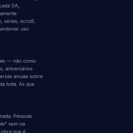
cada (IA,
vamente
séries, scroll).
bandonar uso
rais — não como
, aniversários
ersas anuais sobre
da toda. As que
rmada. Pessoas
nte" sem na
 obra que é