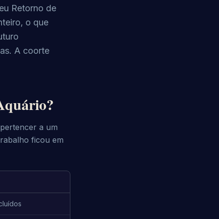
seu Retorno de
teiro, o que
uturo
as. A coorte
Aquário?
 pertencer a um
trabalho ficou em
cluídos