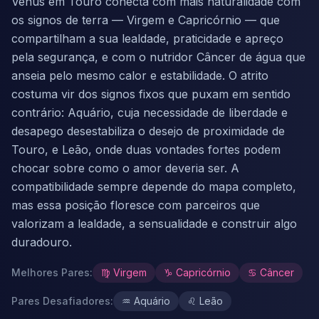
Vênus em Touro conecta com mais naturalidade com
os signos de terra — Virgem e Capricórnio — que
compartilham a sua lealdade, praticidade e apreço
pela segurança, e com o nutridor Câncer de água que
anseia pelo mesmo calor e estabilidade. O atrito
costuma vir dos signos fixos que puxam em sentido
contrário: Aquário, cuja necessidade de liberdade e
desapego desestabiliza o desejo de proximidade de
Touro, e Leão, onde duas vontades fortes podem
chocar sobre como o amor deveria ser. A
compatibilidade sempre depende do mapa completo,
mas essa posição floresce com parceiros que
valorizam a lealdade, a sensualidade e construir algo
duradouro.
Melhores Pares
:
♍
Virgem
♑
Capricórnio
♋
Câncer
Pares Desafiadores
:
♒
Aquário
♌
Leão