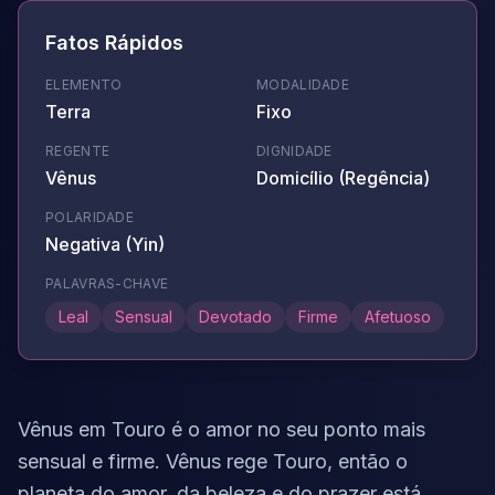
Fatos Rápidos
ELEMENTO
MODALIDADE
Terra
Fixo
REGENTE
DIGNIDADE
Vênus
Domicílio (Regência)
POLARIDADE
Negativa (Yin)
PALAVRAS-CHAVE
Leal
Sensual
Devotado
Firme
Afetuoso
Vênus em Touro é o amor no seu ponto mais
sensual e firme. Vênus rege Touro, então o
planeta do amor, da beleza e do prazer está