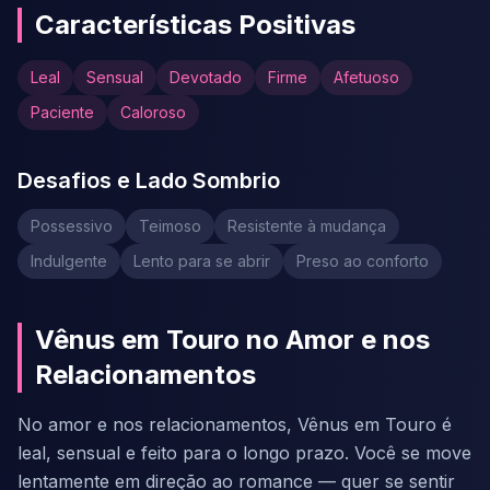
Características Positivas
Leal
Sensual
Devotado
Firme
Afetuoso
Paciente
Caloroso
Desafios e Lado Sombrio
Possessivo
Teimoso
Resistente à mudança
Indulgente
Lento para se abrir
Preso ao conforto
Vênus em Touro no Amor e nos
Relacionamentos
No amor e nos relacionamentos, Vênus em Touro é
leal, sensual e feito para o longo prazo. Você se move
lentamente em direção ao romance — quer se sentir