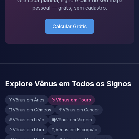
Veja cada planeta, signo e casa no seu mapa
pessoal — grátis, sem cadastro.
Calcular Grátis
Explore Vênus em Todos os Signos
♈
Vênus em Áries
♉
Vênus em Touro
♊
Vênus em Gêmeos
♋
Vênus em Câncer
♌
Vênus em Leão
♍
Vênus em Virgem
♎
Vênus em Libra
♏
Vênus em Escorpião