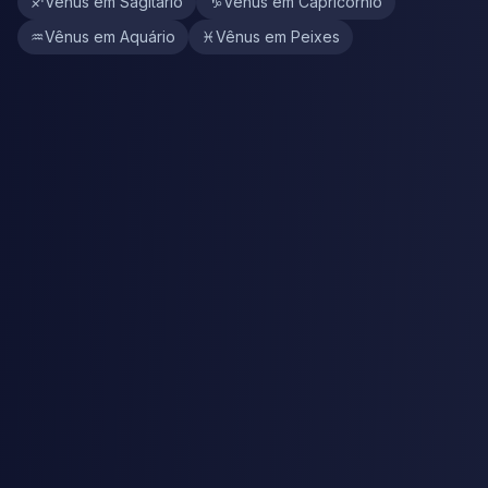
♐
Vênus em Sagitário
♑
Vênus em Capricórnio
♒
Vênus em Aquário
♓
Vênus em Peixes