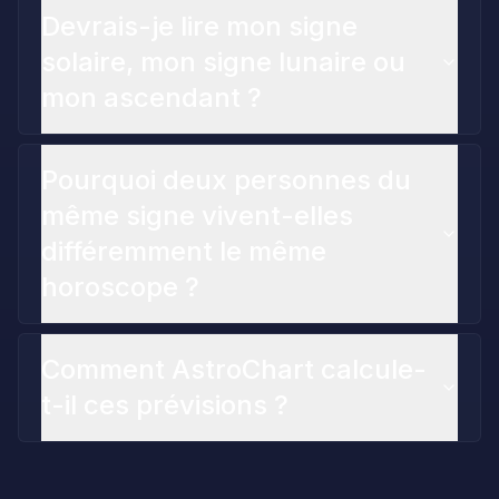
Devrais-je lire mon signe
solaire, mon signe lunaire ou
mon ascendant ?
Pourquoi deux personnes du
même signe vivent-elles
différemment le même
horoscope ?
Comment AstroChart calcule-
t-il ces prévisions ?