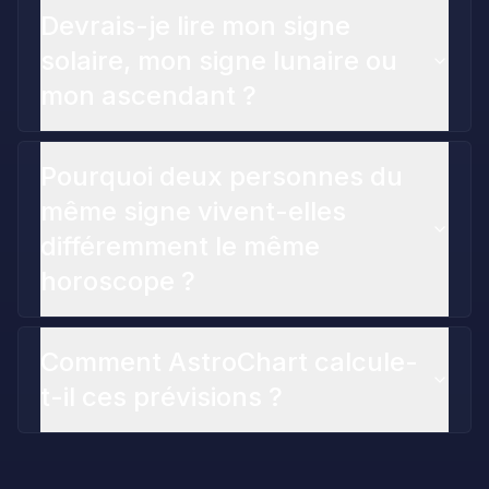
Devrais-je lire mon signe
solaire, mon signe lunaire ou
mon ascendant ?
Pourquoi deux personnes du
même signe vivent-elles
différemment le même
horoscope ?
Comment AstroChart calcule-
t-il ces prévisions ?