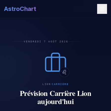
AstroChart
VENDREDI 7 AOÛT 2026
♌
·
LION
CARRIÈRE
Prévision Carrière Lion
aujourd'hui