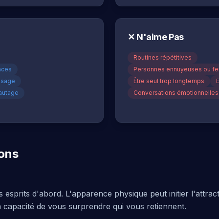
✕
N'aime Pas
Routines répétitives
nces
Personnes ennuyeuses ou fe
issage
Être seul trop longtemps
autage
Conversations émotionnelles
ions
prits d'abord. L'apparence physique peut initier l'attract
 la capacité de vous surprendre qui vous retiennent.