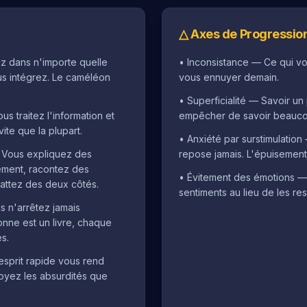
△
Axes de Progressio
z dans n'importe quelle
•
Inconsistance — Ce qui vo
ous intégrez. Le caméléon
vous ennuyer demain.
•
Superficialité — Savoir un
us traitez l'information et
empêcher de savoir beauco
ite que la plupart.
•
Anxiété par surstimulation
 Vous expliquez des
repose jamais. L'épuisement 
ment, racontez des
•
Évitement des émotions — V
battez des deux côtés.
sentiments au lieu de les res
s n'arrêtez jamais
nne est un livre, chaque
s.
esprit rapide vous rend
voyez les absurdités que