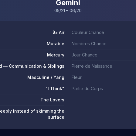
Gemini
05/21 – 06/20
🌬️ Air
Couleur Chance
Mutable
Nombres Chance
Mercury
Jour Chance
d — Communication & Siblings
Pierre de Naissance
Masculine / Yang
Fleur
"I Think"
Partie du Corps
The Lovers
eeply instead of skimming the
surface