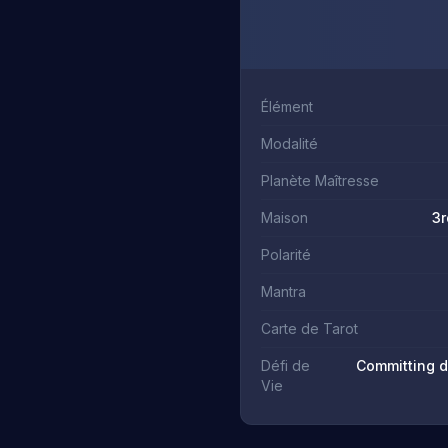
Élément
Modalité
Planète Maîtresse
Maison
3r
Polarité
Mantra
Carte de Tarot
Défi de
Committing d
Vie