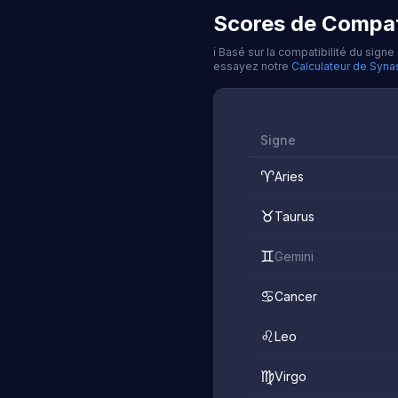
Scores de Compati
ℹ️
Basé sur la compatibilité du sign
essayez notre
Calculateur de Synas
Signe
♈
Aries
♉
Taurus
♊
Gemini
♋
Cancer
♌
Leo
♍
Virgo