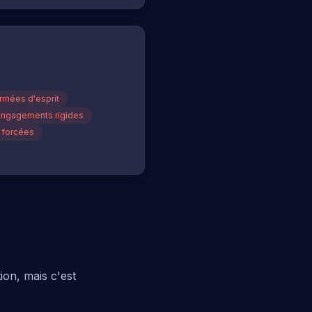
rmées d'esprit
Engagements rigides
 forcées
ion, mais c'est