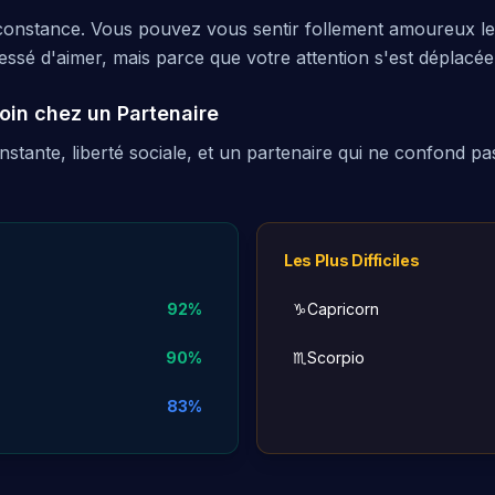
constance. Vous pouvez vous sentir follement amoureux le l
ssé d'aimer, mais parce que votre attention s'est déplacée
in chez un Partenaire
constante, liberté sociale, et un partenaire qui ne confond p
Les Plus Difficiles
92
%
♑
Capricorn
90
%
♏
Scorpio
83
%