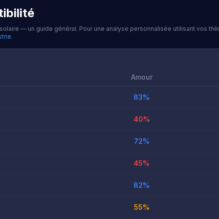
bilité
e solaire — un guide général. Pour une analyse personnalisée utilisant vos 
trie
.
Amour
83
%
40
%
72
%
45
%
82
%
55
%