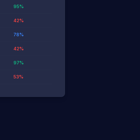
95
%
42
%
78
%
42
%
97
%
53
%