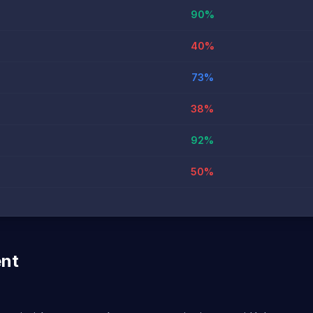
90
%
40
%
73
%
38
%
92
%
50
%
ent