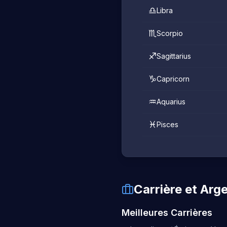
♎
Libra
♏
Scorpio
♐
Sagittarius
♑
Capricorn
♒
Aquarius
♓
Pisces
Carrière et Arg
Meilleures Carrières