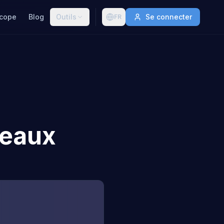
cope
Blog
Outils
Se connecter
FR
meaux