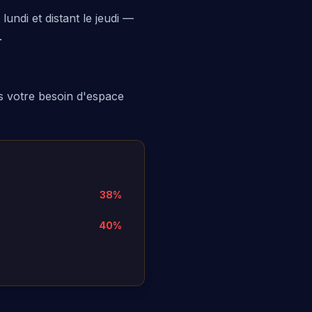
undi et distant le jeudi —
.
as votre besoin d'espace
38
%
40
%