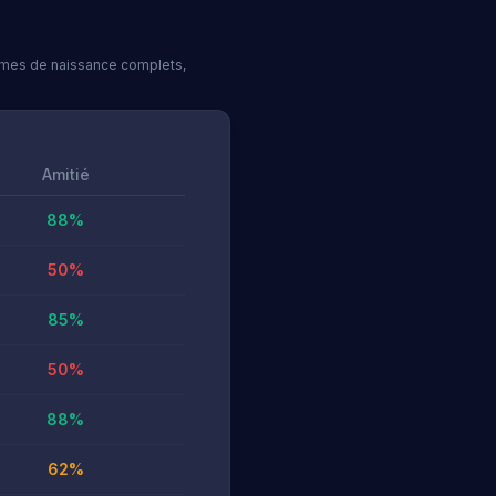
thèmes de naissance complets,
Amitié
88
%
50
%
85
%
50
%
88
%
62
%