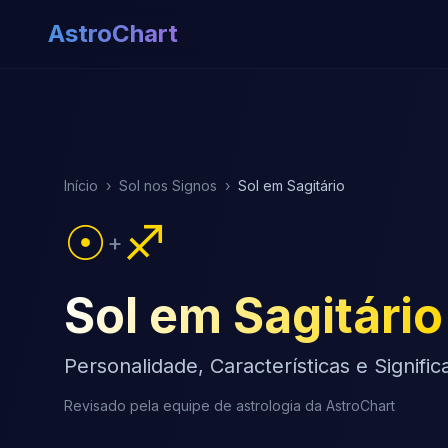
AstroChart
Início
›
Sol nos Signos
›
Sol em Sagitário
☉
♐
+
Sol em Sagitário
Personalidade, Características e Signific
Revisado pela equipe de astrologia da AstroChart