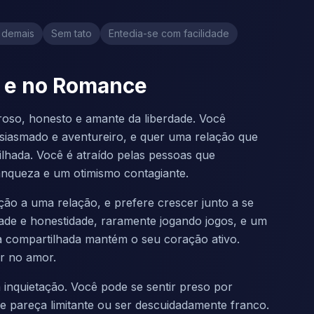
 demais
Sem tato
Entedia-se com facilidade
r e no Romance
roso, honesto e amante da liberdade. Você
usiasmado e aventureiro, e quer uma relação que
hada. Você é atraído pelas pessoas que
nqueza e um otimismo contagiante.
ação a uma relação, e prefere crescer junto a se
de e honestidade, raramente jogando jogos, e um
a compartilhada mantém o seu coração ativo.
r no amor.
a inquietação. Você pode se sentir preso por
e pareça limitante ou ser descuidadamente franco.