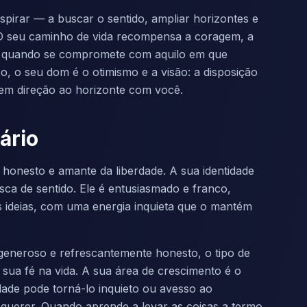
spirar — a buscar o sentido, ampliar horizontes e
 O seu caminho de vida recompensa a coragem, a
is quando se compromete com aquilo em que
o, o seu dom é o otimismo e a visão: a disposição
s em direção ao horizonte com você.
ário
honesto e amante da liberdade. A sua identidade
sca de sentido. Ele é entusiasmado e franco,
es ideias, com uma energia inquieta que o mantém
generoso e refrescantemente honesto, o tipo de
sua fé na vida. A sua área de crescimento é o
dade pode torná-lo inquieto ou avesso ao
querer. Quando aprende a levar as coisas a termo