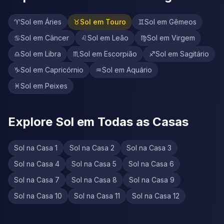
♈
Sol em Áries
♉
Sol em Touro
♊
Sol em Gêmeos
♋
Sol em Câncer
♌
Sol em Leão
♍
Sol em Virgem
♎
Sol em Libra
♏
Sol em Escorpião
♐
Sol em Sagitário
♑
Sol em Capricórnio
♒
Sol em Aquário
♓
Sol em Peixes
Explore Sol em Todas as Casas
Sol na Casa 1
Sol na Casa 2
Sol na Casa 3
Sol na Casa 4
Sol na Casa 5
Sol na Casa 6
Sol na Casa 7
Sol na Casa 8
Sol na Casa 9
Sol na Casa 10
Sol na Casa 11
Sol na Casa 12