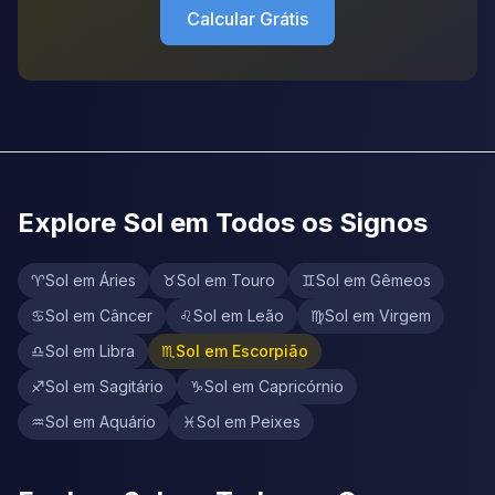
Calcular Grátis
Explore Sol em Todos os Signos
♈
Sol em Áries
♉
Sol em Touro
♊
Sol em Gêmeos
♋
Sol em Câncer
♌
Sol em Leão
♍
Sol em Virgem
♎
Sol em Libra
♏
Sol em Escorpião
♐
Sol em Sagitário
♑
Sol em Capricórnio
♒
Sol em Aquário
♓
Sol em Peixes