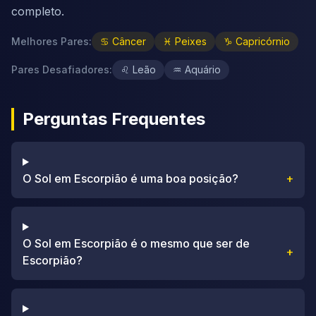
completo.
Melhores Pares
:
♋
Câncer
♓
Peixes
♑
Capricórnio
Pares Desafiadores
:
♌
Leão
♒
Aquário
Perguntas Frequentes
O Sol em Escorpião é uma boa posição?
+
O Sol em Escorpião é o mesmo que ser de
+
Escorpião?