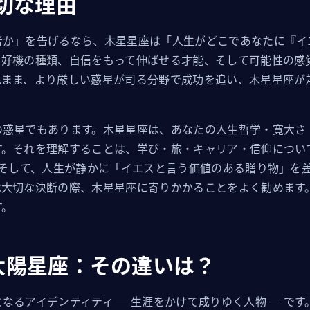
切な理由
者か」を告げるなら、木星星座は「人生がどこであなたに『イ
る好機の種類、自信をもって伸ばせる才能、そして可能性の感
ぬまま、より厳しい惑星が司る分野で成功を追い、木星星座が
の惑星でもあります。木星星座は、あなたの人生哲学・寛大さ
す。それを理解することは、学び・旅・キャリア・信仰につい
 そして、人生が静かに「イエスと言う価値のある贈り物」を
は大切な決断の際、木星星座に寄りかかることをよく勧めます
す。
 太陽星座：その違いは？
なるアイデンティティ ─ 生涯をかけて成りゆく人物 ─ で