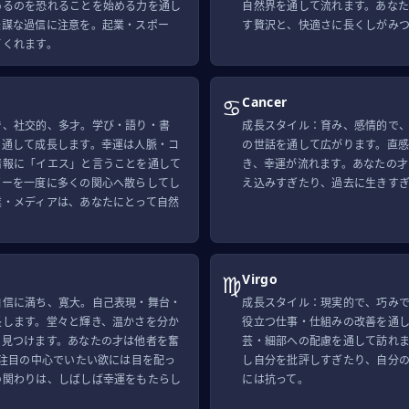
めるのを恐れることを始める力を通し
自然界を通して流れます。あなた
無謀な過信に注意を。起業・スポー
す贅沢と、快適さに長くしがみ
てくれます。
♋
Cancer
で、社交的、多才。学び・語り・書
成長スタイル：育み、感情的で
を通して成長します。幸運は人脈・コ
の世話を通して広がります。直
情報に「イエス」と言うことを通して
き、幸運が流れます。あなたの才
ギーを一度に多くの関心へ散らしてし
え込みすぎたり、過去に生きす
業・メディアは、あなたにとって自然
♍
Virgo
自信に満ち、寛大。自己表現・舞台・
成長スタイル：現実的で、巧み
長します。堂々と輝き、温かさを分か
役立つ仕事・仕組みの改善を通
を見つけます。あなたの才は他者を奮
芸・細部への配慮を通して訪れま
、注目の中心でいたい欲には目を配っ
し自分を批評しすぎたり、自分
の関わりは、しばしば幸運をもたらし
には抗って。