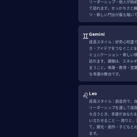
リーダーシップ・他人が始
て訪れます。せっかちさと
ツ・新しい門出が最も報い
♊
Gemini
成長スタイル：好奇心旺盛
き・アイデアをつなぐこと
ミュニケーション・新しい
訪れます。課題は、エネル
まうこと。執筆・教育・営
な幸運の舞台です。
♌
Leo
成長スタイル：創造的で、
リーダーシップを通して成
ち合うとき、幸運があなた
い立たせること ─ 誇りと
て。脚光・創作・子どもと
ます。