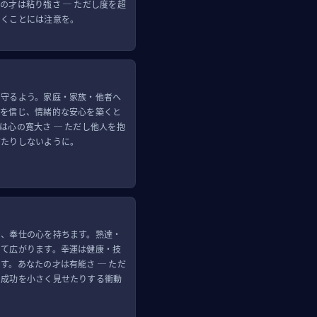
の才は粘り強さ ─ ただし度を超
つくことには注意を。
、守るよう。家庭・家族・他者へ
感を信じ、情緒的な安心を築くと
は心の寛大さ ─ ただし他人を抱
ぎたりしないように。
で、奉仕の心を持ちます。熟達・
して広がります。幸運は健康・技
す。あなたの才は有能さ ─ ただ
の成功を小さく見せたりする衝動