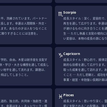
♏
Scorpio
公平、洗練されています。パートナー
成長スタイル：深く、変容的で
成長します。幸運は人間関係・外交・
再生を通して広がります。幸運
れます。あなたの才は人をつなぐこと
が避けるものに向き合うことを
に頼りすぎることには注意を。
生 ─ ただし執着と支配の傾向
い変容は、本物の成長の源にな
♑
Capricorn
哲学的、自由。木星は射手座を支配す
成長スタイル：野心的で、規律
 旅・学び・大きな構想を通して成長し
期的な目標を通して広がります
遠い地平を通して流れます。課題は、
取った成果を通して訪れます。
を飛ばしてしまうこと。
くこと ─ ただし悲観と、成功
事業・経営・辛抱強い長期計画
♓
Pisces
人道的、独立的。共同体・独創性・進
成長スタイル：思いやり深く、
ます。幸運は友人・ネットワーク・慣
星に支配されるこの配置は、深く