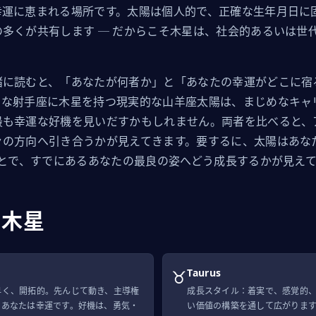
幸運に恵まれる場所です。太陽は個人的で、正確な生年月日に
多くが共有します ─ だからこそ木星は、社会的あるいは世
緒に読むと、「あなたが何者か」と「あなたの幸運がどこに宿
きな射手座に木星を持つ現実的な山羊座太陽は、まじめなキャ
最も幸運な好機を見いだすかもしれません。両者を比べると、
々の方向へ引き合うかが見えてきます。要するに、太陽はあな
ことで、すでにあるあなたの最良の姿へどう成長するかが見え
る木星
♉
Taurus
早く、開拓的。先んじて動き、主導権
成長スタイル：着実で、感覚的
、あなたは幸運です。好機は、勇気・
い価値の構築を通して広がりま