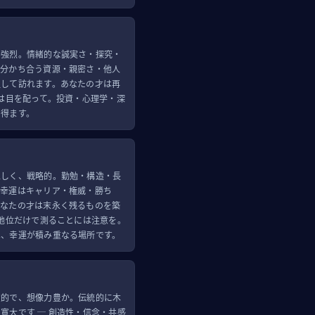
、強烈。情緒的な誠実さ・探究・
は分かち合う資源・親密さ・他人
通して訪れます。あなたの才は再
には目を配って。投資・心理学・深
り得ます。
正しく、戦略的。勤勉・構造・長
。幸運はキャリア・権威・勝ち
あなたの才は末永く残るものを築
を地位だけで測ることには注意を。
は、幸運が積み重なる場所です。
霊的で、想像力豊か。伝統的に木
寛大です ─ 創造性・信念・共感