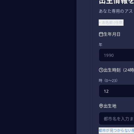
出生情報
あなた専用のアス
+
お名前
(
任意
)
生年月日
年
出生時刻（24
時（0〜23）
出生地
都市が見つからない