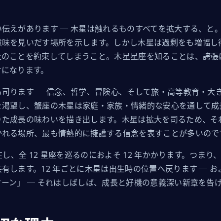
伝えがあります ─ 木星は触れるものすべてを拡大する、と
味を見いだす場所を示します。しかし木星は過剰をも増幅し得
上のことを約束してしまうこと。木星星座を知ることは、誇張
けになります。
司ります ─ 信念、哲学、冒険心、そして旅・高等教育・大
を渇望し、蟹座の木星は家庭・家族・情緒的な安心を通して成
りた成長の味わいを描き出します。木星は拡大を司るため、そ
かれる場所、最も情熱的に擁護する信念を表すことが多いので
在し、全 12 星座を巡るのにおよそ 12 年かかります。つま
します。12 年ごとに木星は出生時の位置へ戻ります ─ およそ 
ーン」 ─ それはしばしば、成長と好機の意義深い新章を告