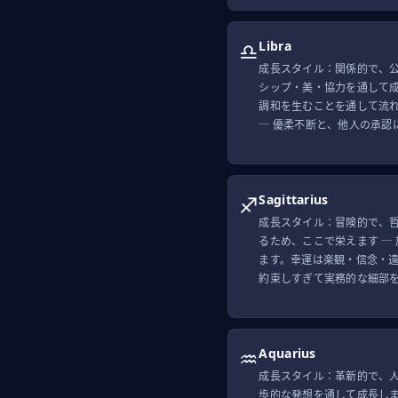
♎
Libra
成長スタイル：関係的で、
シップ・美・協力を通して
調和を生むことを通して流
─ 優柔不断と、他人の承認
♐
Sagittarius
成長スタイル：冒険的で、
るため、ここで栄えます ─
ます。幸運は楽観・信念・
約束しすぎて実務的な細部
♒
Aquarius
成長スタイル：革新的で、
歩的な発想を通して成長し