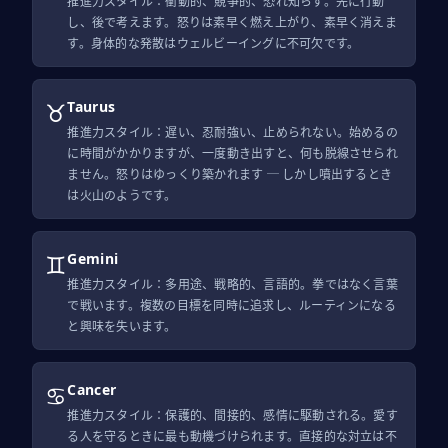
推進力スタイル：衝動的、競争的、恐れ知らず。先に行動
し、後で考えます。怒りは素早く燃え上がり、素早く消えま
す。身体的な発散はウェルビーイングに不可欠です。
♉
Taurus
推進力スタイル：遅い、忍耐強い、止められない。始めるの
に時間がかかりますが、一度動き出すと、何も脱線させられ
ません。怒りはゆっくり築かれます ─ しかし噴出するとき
は火山のようです。
♊
Gemini
推進力スタイル：多用途、戦略的、言語的。拳ではなく言葉
で戦います。複数の目標を同時に追求し、ルーティンになる
と興味を失います。
♋
Cancer
推進力スタイル：保護的、間接的、感情に駆動される。愛す
る人を守るときに最も動機づけられます。直接的な対立は不