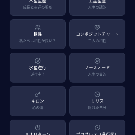
木星星座
土星星座
成長と幸運の場所
人生の課題
相性
コンポジットチャート
私たちは相性が良い？
二人の相性
水星逆行
ノースノード
逆行中？
人生の目的
キロン
リリス
心の傷
隠れた自分
ルナリターン
プログレス（進行図）