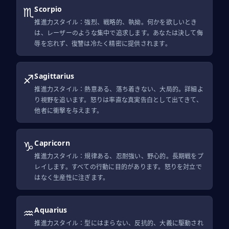
♏
Scorpio
推進力スタイル：強烈、戦略的、執拗。何かを欲しいとき
は、レーザーのような集中で追求します。あなたは決して侮
辱を忘れず、復讐は冷たく精密に提供されます。
♐
Sagittarius
推進力スタイル：熱意ある、落ち着きない、大局的。詳細よ
り視野を追います。怒りは率直な真実告白として出てきて、
他者に衝撃を与えます。
♑
Capricorn
推進力スタイル：規律ある、忍耐強い、野心的。長期戦をプ
レイします。すべての行動に目的があります。怒りを対立で
はなく生産性に注ぎます。
♒
Aquarius
推進力スタイル：型にはまらない、反抗的、大義に駆動され