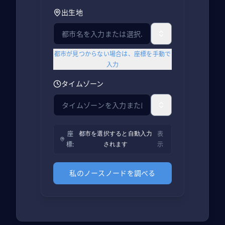
出生地
都市が見つからない場合は、座標を手動で
入力
タイムゾーン
座
表
都市を選択すると自動入力
標
:
示
されます
私のノースノードを調べる