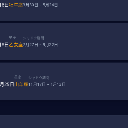
月6日
牡牛座
3月30日
–
5月24日
星座
シャドウ期間
月8日
乙女座
7月27日
–
9月22日
星座
シャドウ期間
2月25日
山羊座
11月17日
–
1月13日