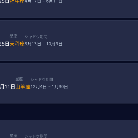
25日
牡牛座
4月17日
–
6月11日
星座
シャドウ期間
25日
天秤座
8月13日
–
10月9日
星座
シャドウ期間
1月11日
山羊座
12月4日
–
1月30日
星座
シャドウ期間