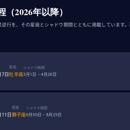
（2026年以降）
水星逆行を、その星座とシャドウ期間とともに掲載しています
星座
シャドウ期間
月7日
牡羊座
3月1日
–
4月26日
星座
シャドウ期間
月11日
獅子座
6月30日
–
8月25日