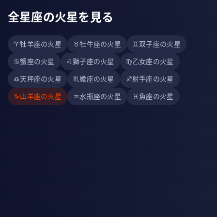
全星座の火星を見る
♈
牡羊座の火星
♉
牡牛座の火星
♊
双子座の火星
♋
蟹座の火星
♌
獅子座の火星
♍
乙女座の火星
♎
天秤座の火星
♏
蠍座の火星
♐
射手座の火星
♑
山羊座の火星
♒
水瓶座の火星
♓
魚座の火星