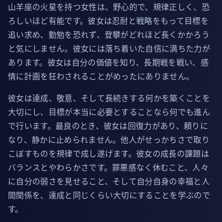
山羊座の火星を持つ女性は、野心的で、規律正しく、恐
ろしいほど有能です。彼女は忍耐と戦略をもって目標を
追い求め、勤勉を恐れず、登攀がどれほど長くかかろう
と気にしません。彼女には落ち着いた自信に満ちた力が
あります。彼女は自分の価値を知り、長期戦を戦い、感
情に計画を狂わされることがめったにありません。
彼女は達成、敬意、そして長続きする何かを築くことを
大切にし、目標が本当に必要とすることなら何でも進ん
で行います。最良のとき、彼女は回復力があり、頼りに
なり、静かに止められません。他人がせっかちさで取り
こぼすものを規律で成し遂げます。彼女の成長の課題は
バランスとやわらかさです。罪悪感なく休むこと、人々
に自分の弱さを見せること、そして自分自身の幸福と人
間関係を、達成と同じくらい大切にすることを学ぶので
す。