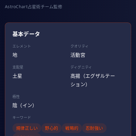
AstroChart占星術チーム監修
基本データ
エレメント
クオリティ
地
活動宮
支配星
ディグニティ
土星
高揚（エグザルテー
ション）
極性
陰（イン）
キーワード
規律正しい
野心的
戦略的
忍耐強い