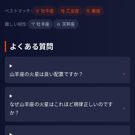
ベストマッチ
:
♉
牡牛座
♍
乙女座
♏
蠍座
難しい相性
:
♈
牡羊座
♎
天秤座
よくある質問
山羊座の火星は良い配置ですか？
+
なぜ山羊座の火星はこれほど規律正しいのです
+
か？