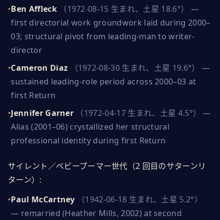
•
Ben Affleck
（1972-08-15 生まれ、土星 18.6°）
—
first directorial work groundwork laid during 2000–
03; structural pivot from leading-man to writer-
director
•
Cameron Diaz
（1972-08-30 生まれ、土星 19.6°）
—
sustained leading-role period across 2000–03 at
first Return
•
Jennifer Garner
（1972-04-17 生まれ、土星 4.5°）
—
Alias (2001–06) crystallized her structural
professional identity during first Return
サイレント／ベビーブーマー世代（2 回目のサターンリ
ターン）
:
•
Paul McCartney
（1942-06-18 生まれ、土星 5.2°）
—
remarried (Heather Mills, 2002) at second