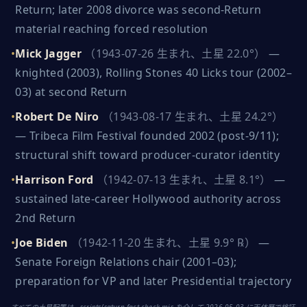
Return; later 2008 divorce was second-Return
material reaching forced resolution
•
Mick Jagger
（1943-07-26 生まれ、土星 22.0°）
—
knighted (2003), Rolling Stones 40 Licks tour (2002–
03) at second Return
•
Robert De Niro
（1943-08-17 生まれ、土星 24.2°）
—
Tribeca Film Festival founded 2002 (post-9/11);
structural shift toward producer-curator identity
•
Harrison Ford
（1942-07-13 生まれ、土星 8.1°）
—
sustained late-career Hollywood authority across
2nd Return
•
Joe Biden
（1942-11-20 生まれ、土星 9.9° ℞）
—
Senate Foreign Relations chair (2001–03);
preparation for VP and later Presidential trajectory