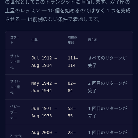
の世代としてこのトランジットに直面します。双子座の
土星のレッスン ─ 10 個を始めるのではなく 1 つを完成
させる ─ は前例のない条件で着地します。
コホー
現在の
生年
現在地
ト
年齢
サイレ
すべてのリターンが
Jul 1912 –
111–
ント世
完了
Aug 1914
114
代
サイレ
2 回目のリターンが
May 1942 –
82–
ント世
完了
Jun 1944
84
代
ベビー
1 回目のリターンが
Jun 1971 –
53–
ブー
完了
Aug 1973
55
マー
1 回目のリターンが
Aug 2000 –
23–
Z 世代