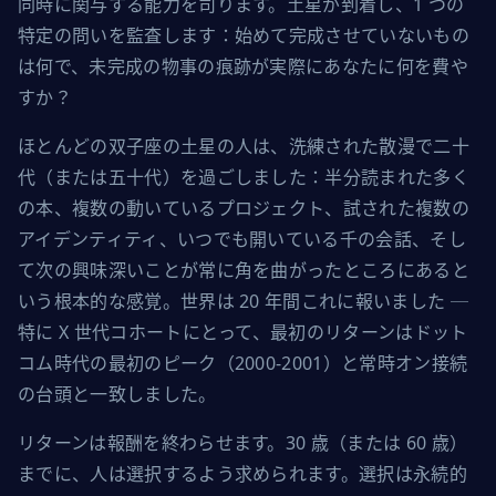
同時に関与する能力を司ります。土星が到着し、1 つの
特定の問いを監査します：始めて完成させていないもの
は何で、未完成の物事の痕跡が実際にあなたに何を費や
すか？
ほとんどの双子座の土星の人は、洗練された散漫で二十
代（または五十代）を過ごしました：半分読まれた多く
の本、複数の動いているプロジェクト、試された複数の
アイデンティティ、いつでも開いている千の会話、そし
て次の興味深いことが常に角を曲がったところにあると
いう根本的な感覚。世界は 20 年間これに報いました ─ 
特に X 世代コホートにとって、最初のリターンはドット
コム時代の最初のピーク（2000-2001）と常時オン接続
の台頭と一致しました。
リターンは報酬を終わらせます。30 歳（または 60 歳）
までに、人は選択するよう求められます。選択は永続的