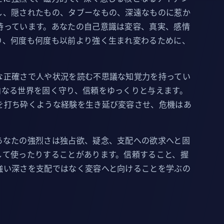
し、隠されたもの、タブーなもの、深遠なものに惹か
持っています。あなたの自己意識は変容、真実、感情
り、何度も何度も以前より強く生まれ変わるために、
な正確さで人や状況を読む不思議な知覚力を持ってい
内なる世界を固く守り、信頼をゆっくりと与えます。
を打ち砕くような経験を生き延び変容させ、危機はあ
あなたの強烈さは独占欲、疑念、支配への欲求へと固
して使ったりすることがあります。信頼すること、握
強い深さを支配ではなく変容へと向けることを学ぶの