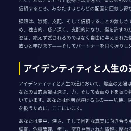
たく、あなたにとって親密さは深遠で、聖なるもの
信頼するとき、あなたはほとんどの配置に匹敵し得
課題は、嫉妬、支配、そして信頼することの難しさ
め、独占的、疑い深く、支配的になり、傷を許すの
姿は、絶えず試されるのではなく自由に与えられた
放つと学びます——そしてパートナーを固く握りし
アイデンティティと人生の
アイデンティティと人生の道において、蠍座の太陽
なたの目的意識は深さ、力、そして表面の下を掘り
いています。あなたは他者が避けるもの——危機、
を扱うために、ここにいます。
あなたは集中、深さ、そして困難な真実に向き合う
調査、危機管理、癒し、変容や隠された情報に関わ