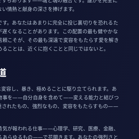
ですらあります——魂と魂の融合です。誰かを完全に
ない情熱と献身の深さを捧げます。
です。あなたはあまりに完全に投じ裏切りを恐れるた
が遅くなることがあります。この配置の最も健やかな
信頼こそが、その最も深遠で変容をもたらす愛を解き
めることは、近くに抱くことと同じではないと。
道
は変容し、暴き、極めることに駆り立てられます。あ
物事を——自分自身を含めて——変える能力と結びつ
隠されたもの、強烈なもの、変容をもたらすもの——
勇気が報われる仕事——心理学、研究、医療、金融、
るあらゆるもの——で花開きます。あなたの強烈さと