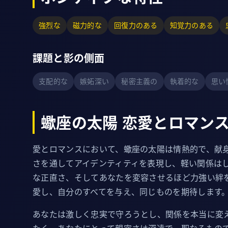
強烈な
磁力的な
回復力のある
知覚力のある
課題と影の側面
支配的な
嫉妬深い
秘密主義の
執着的な
思い
蠍座の太陽 恋愛とロマン
愛とロマンスにおいて、蠍座の太陽は情熱的で、献
さを通してアイデンティティを表現し、軽い関係は
な正直さ、そしてあなたを変容させるほど力強い絆
愛し、自分のすべてを与え、同じものを期待します
あなたは激しく忠実で守ろうとし、関係を本当に変