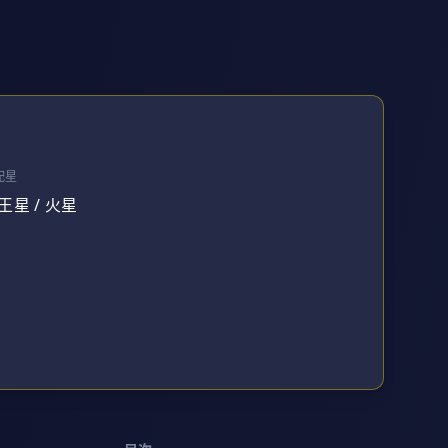
配星
王星 / 火星