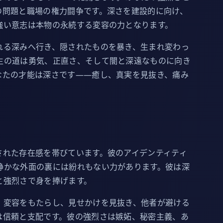
の問題と職場の権力闘争です。深さを建設的に向け、
強い意志は本物の永続する変容の力となります。
れる深みへ行き、隠されたものを暴き、生まれ変わっ
生の道は勇気、正直さ、そして闇と深遠なものに向き
なたの才能は深さです——癒し、真実を見抜き、痛み
された存在感を帯びています。彼のアイデンティティ
静かな外面の裏には紛れもない力があります。彼は深
と強烈さで身を捧げます。
、変容をもたらし、見せかけを見抜き、他者が避ける
は信頼と支配です。彼の強烈さは嫉妬、秘密主義、あ