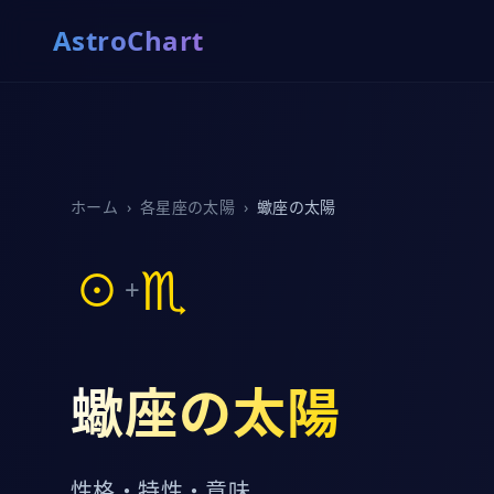
AstroChart
ホーム
›
各星座の太陽
›
蠍座の太陽
☉
♏
+
蠍座の太陽
性格・特性・意味