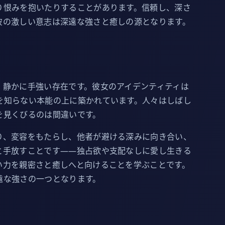
り恨みを抱いたりすることがあります。信頼し、深さ
彼の激しい意志は深遠な強さと癒しの源となります。
、静かに手強い存在です。彼女のアイデンティティは
を知らない本能の上に築かれています。人々はしばし
を見くびるのは間違いです。
り、変容をもたらし、他者が避ける深みに向き合い、
と手放すことです——独占欲や支配なしに愛し生きる
い力を親密さと癒しへと向けることを学ぶことです。
遠な強さの一つとなります。