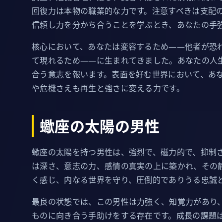
回復力は本物の職業的な力です。注意すべきは支配
信頼し力を分かち合うことを学ぶとき、あなたの手
核心において、あなたは変容するため——他者が恐
て現れるため——に生まれてきました。あなたの人
合う意志を報います。表面を好む世界において、あ
や危機さえも再生と強さに変える力です。
蠍座の太陽の男性
蠍座の太陽を持つ男性は、強烈で、磁力的で、抑制
は深さ、意志の力、感情の真実の上に築かれ、その
く感じ、内なる世界を守り、圧倒的でありうる忠誠
最良の状態では、この男性は力強く、知覚力があり
ものに向き合う手助けをする存在です。成長の課題