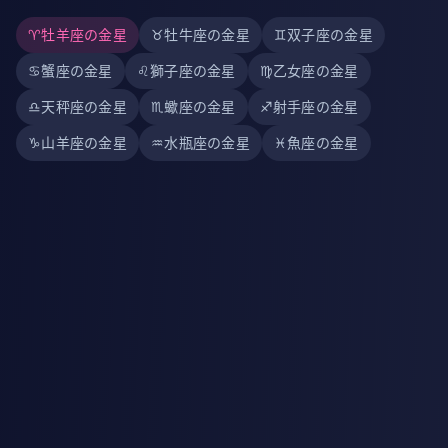
♈
牡羊座の金星
♉
牡牛座の金星
♊
双子座の金星
♋
蟹座の金星
♌
獅子座の金星
♍
乙女座の金星
♎
天秤座の金星
♏
蠍座の金星
♐
射手座の金星
♑
山羊座の金星
♒
水瓶座の金星
♓
魚座の金星