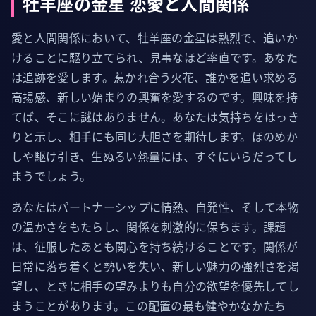
牡羊座の金星 恋愛と人間関係
愛と人間関係において、牡羊座の金星は熱烈で、追いか
けることに駆り立てられ、見事なほど率直です。あなた
は追跡を愛します。惹かれ合う火花、誰かを追い求める
高揚感、新しい始まりの興奮を愛するのです。興味を持
てば、そこに謎はありません。あなたは気持ちをはっき
りと示し、相手にも同じ大胆さを期待します。ほのめか
しや駆け引き、生ぬるい熱量には、すぐにいらだってし
まうでしょう。
あなたはパートナーシップに情熱、自発性、そして本物
の温かさをもたらし、関係を刺激的に保ちます。課題
は、征服したあとも関心を持ち続けることです。関係が
日常に落ち着くと勢いを失い、新しい魅力の強烈さを渇
望し、ときに相手の望みよりも自分の欲望を優先してし
まうことがあります。この配置の最も健やかなかたち