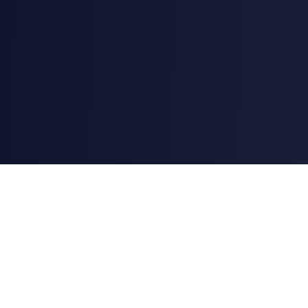
AstroChart
Swiss Ephemeris（DE431、NASA JPL が惑星位置に用いるデー
タセット）を採用した、プロフェッショナルな占星術・アストロ