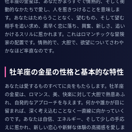
牡羊座の金星は、あなたがまっすぐで情熱的、そして衝
動的なかたちで愛し、人を惹きつけることを意味しま
す。あなたはためらうことなく、望むもの、そして望む
相手を追い求め、素早く恋に落ち、興奮、新しさ、追い
かけるスリルに惹かれます。これはロマンチックな冒険
家の配置です。情熱的で、大胆で、欲望についてさわや
かなほど率直なのです。
牡羊座の金星の性格と基本的な特性
あなたは愛するものすべてに炎をもたらします。牡羊座
の金星は、ロマンス、美、快楽に対して大胆で熱意あふ
れ、自発的なアプローチを与えます。何かや誰かが目に
留まれば、深く考え込むことなく一直線に向かっていく
のです。あなたは自信、エネルギー、そして少しの手応
えに惹かれ、新しい恋心や新鮮な体験の高揚感を愛しま