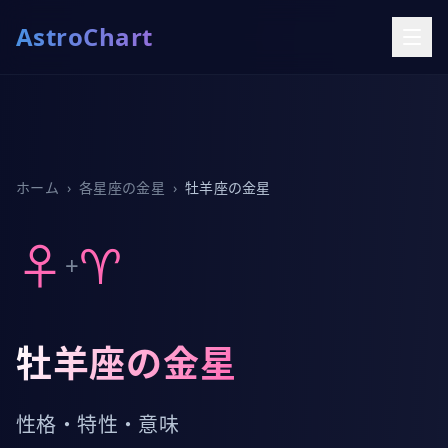
AstroChart
ホーム
›
各星座の金星
›
牡羊座の金星
♀
♈
+
牡羊座の金星
性格・特性・意味