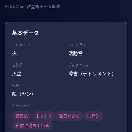
AstroChart占星術チーム監修
基本データ
エレメント
クオリティ
火
活動宮
支配星
ディグニティ
火星
障害（デトリメント）
極性
陽（ヤン）
キーワード
情熱的
まっすぐ
熱意がある
自発的
自信に満ちている