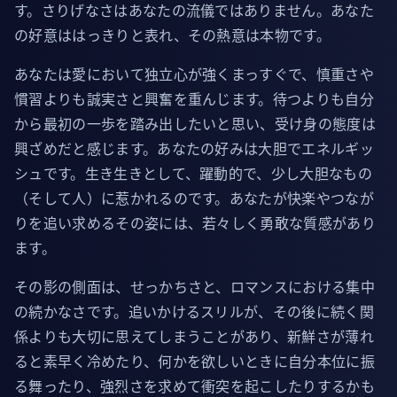
す。さりげなさはあなたの流儀ではありません。あなた
の好意ははっきりと表れ、その熱意は本物です。
あなたは愛において独立心が強くまっすぐで、慎重さや
慣習よりも誠実さと興奮を重んじます。待つよりも自分
から最初の一歩を踏み出したいと思い、受け身の態度は
興ざめだと感じます。あなたの好みは大胆でエネルギッ
シュです。生き生きとして、躍動的で、少し大胆なもの
（そして人）に惹かれるのです。あなたが快楽やつなが
りを追い求めるその姿には、若々しく勇敢な質感があり
ます。
その影の側面は、せっかちさと、ロマンスにおける集中
の続かなさです。追いかけるスリルが、その後に続く関
係よりも大切に思えてしまうことがあり、新鮮さが薄れ
ると素早く冷めたり、何かを欲しいときに自分本位に振
る舞ったり、強烈さを求めて衝突を起こしたりするかも