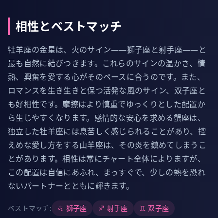
相性とベストマッチ
牡羊座の金星は、火のサイン――獅子座と射手座――と
最も自然に結びつきます。これらのサインの温かさ、情
熱、興奮を愛する心がそのペースに合うのです。また、
ロマンスを生き生きと保つ活発な風のサイン、双子座と
も好相性です。摩擦はより慎重でゆっくりとした配置か
ら生じやすくなります。感情的な安心を求める蟹座は、
独立した牡羊座には息苦しく感じられることがあり、控
えめな愛し方をする山羊座は、その炎を鎮めてしまうこ
とがあります。相性は常にチャート全体によりますが、
この配置は自信にあふれ、まっすぐで、少しの熱を恐れ
ないパートナーとともに輝きます。
ベストマッチ
:
♌
獅子座
♐
射手座
♊
双子座