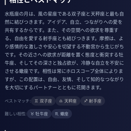
水瓶座の月は、風の星座である双子座と天秤座と最も自
然に結びつきます。アイデア、自立、つながりへの愛を
共有するからです。また、その空間への欲求を尊重す
る、自由を愛する射手座とも結びつきます。摩擦は、よ
り感情的な激しさや安心を切望する不動宮から生じがち
です。その近さへの欲求が距離を置く態度と衝突する牡
牛座、そしてその深さと独占欲が、冷静な自立を不安に
させる蠍座です。相性は常にホロスコープ全体によりま
すが、この配置は、自由、友情、そして知的なつながり
を大切にするパートナーとともに花開きます。
ベストマッチ
:
♊
双子座
♎
天秤座
♐
射手座
難しい相性
:
♉
牡牛座
♏
蠍座