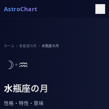
AstroChart
ホーム
›
各星座の月
›
水瓶座の月
☽
♒
+
水瓶座の月
性格・特性・意味