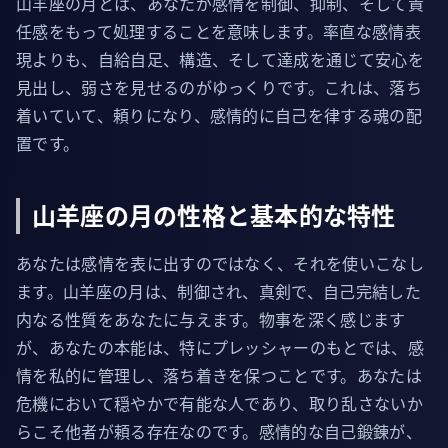
山羊座の月とは、あなたが感情を制御、抑制、そして責
任感をもって処理することを意味します。率直な感情表
現よりも、自給自足、構造、そして達成を通じて安心を
見出し、弱さを見せるのがゆっくりです。これは、落ち
着いていて、頼りになり、感情的に自己を律する魂の配
置です。
山羊座の月の性格と基本的な特性
あなたは感情を表に出すのではなく、それを使いこなし
ます。山羊座の月は、制御され、真剣で、自己完結した
内なる性質をあなたに与えます。物事を深く感じます
が、あなたの本能は、特にプレッシャーのもとでは、感
情を私的に管理し、落ち着きを保つことです。あなたは
危機において穏やかで有能な人であり、取り乱さないか
らこそ他者が頼る存在なのです。感情的な自己鍛錬が、