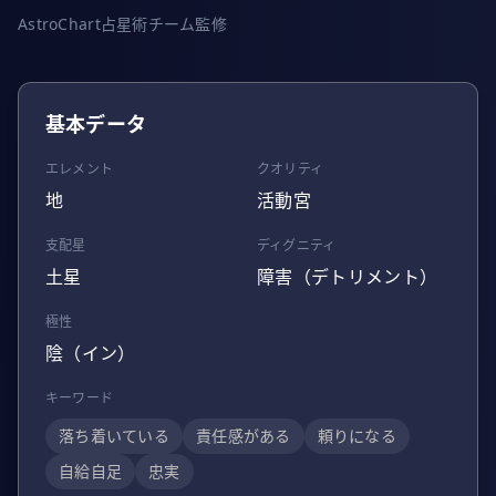
AstroChart占星術チーム監修
基本データ
エレメント
クオリティ
地
活動宮
支配星
ディグニティ
土星
障害（デトリメント）
極性
陰（イン）
キーワード
落ち着いている
責任感がある
頼りになる
自給自足
忠実