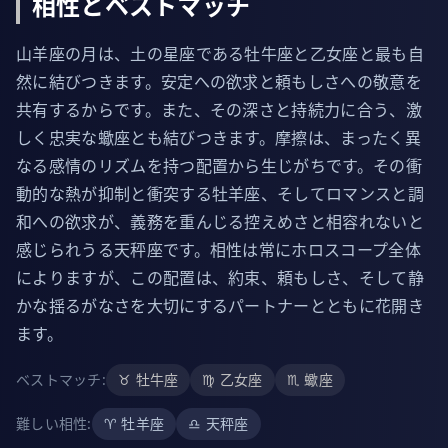
相性とベストマッチ
山羊座の月は、土の星座である牡牛座と乙女座と最も自
然に結びつきます。安定への欲求と頼もしさへの敬意を
共有するからです。また、その深さと持続力に合う、激
しく忠実な蠍座とも結びつきます。摩擦は、まったく異
なる感情のリズムを持つ配置から生じがちです。その衝
動的な熱が抑制と衝突する牡羊座、そしてロマンスと調
和への欲求が、義務を重んじる控えめさと相容れないと
感じられうる天秤座です。相性は常にホロスコープ全体
によりますが、この配置は、約束、頼もしさ、そして静
かな揺るがなさを大切にするパートナーとともに花開き
ます。
ベストマッチ
:
♉
牡牛座
♍
乙女座
♏
蠍座
難しい相性
:
♈
牡羊座
♎
天秤座