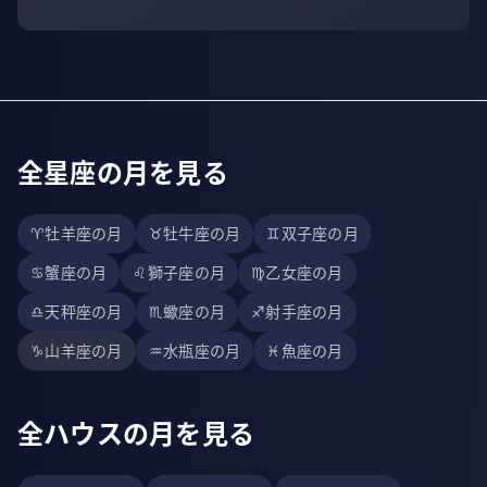
全星座の月を見る
♈
牡羊座の月
♉
牡牛座の月
♊
双子座の月
♋
蟹座の月
♌
獅子座の月
♍
乙女座の月
♎
天秤座の月
♏
蠍座の月
♐
射手座の月
♑
山羊座の月
♒
水瓶座の月
♓
魚座の月
全ハウスの月を見る