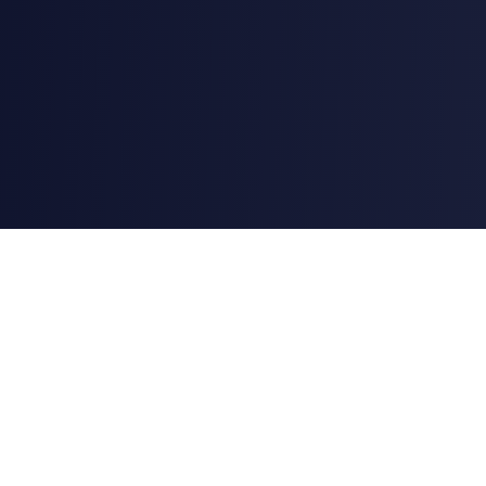
AstroChart
Swiss Ephemeris（DE431、NASA JPL が惑星位置に用いるデー
タセット）を採用した、プロフェッショナルな占星術・アストロ
カートグラフィー・ツール。