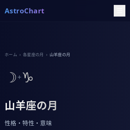
AstroChart
ホーム
›
各星座の月
›
山羊座の月
☽
♑
+
山羊座の月
性格・特性・意味